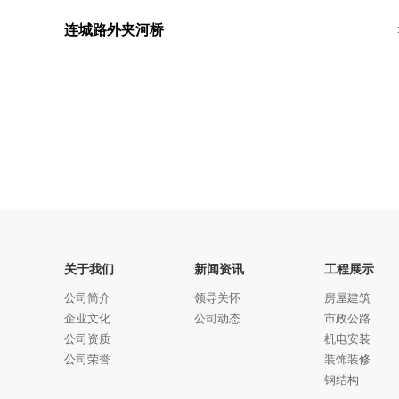
连城路外夹河桥
关于我们
新闻资讯
工程展示
公司简介
领导关怀
房屋建筑
企业文化
公司动态
市政公路
公司资质
机电安装
公司荣誉
装饰装修
钢结构