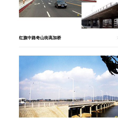
红旗中路奇山街高加桥