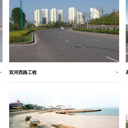
双河西路工程
>
>