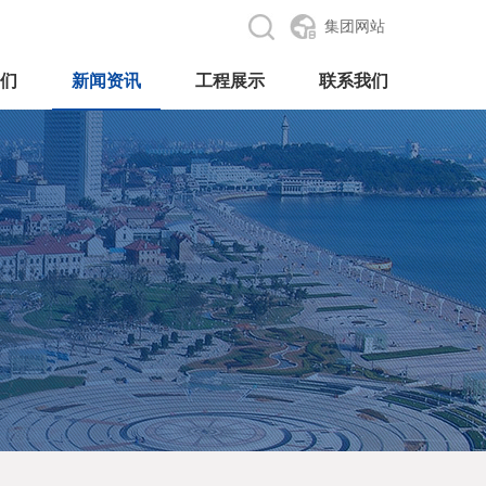
集团网站
们
新闻资讯
工程展示
联系我们
介
化
质
誉
领导关怀
公司动态
房屋建筑
市政公路
机电安装
装饰装修
钢结构
联系方式
>
>
>
>
>
>
>
>
>
>
>
>