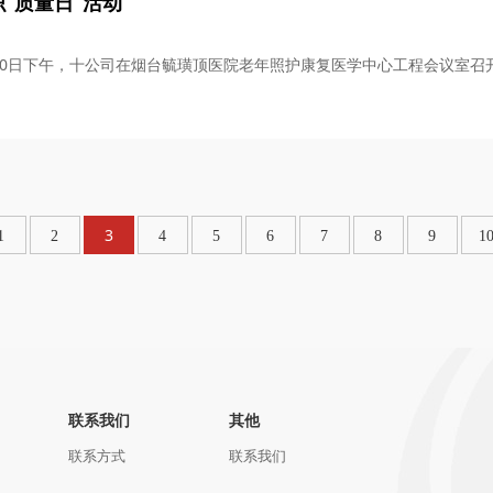
“质量日”活动
0月20日下午，十公司在烟台毓璜顶医院老年照护康复医学中心工程会议室召
3
1
2
4
5
6
7
8
9
1
联系我们
其他
联系方式
联系我们