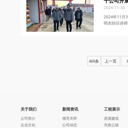
十公司开展
2024-11-30
2024年1
明杰担任讲师
468条
上一页
关于我们
新闻资讯
工程展示
公司简介
领导关怀
房屋建筑
企业文化
公司动态
市政公路