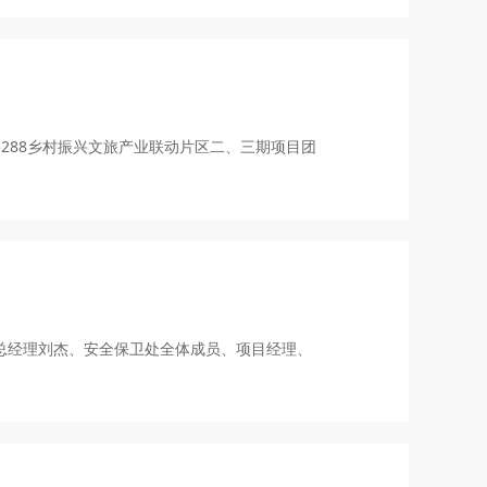
5288乡村振兴文旅产业联动片区二、三期项目团
副总经理刘杰、安全保卫处全体成员、项目经理、