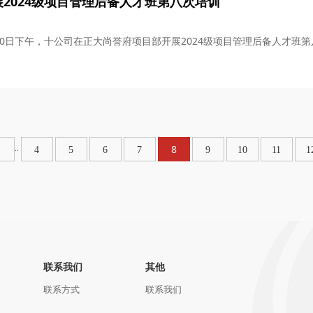
2024级项目管理后备人才班第八次培训
1月30日下午，十公司在正大尚誉府项目部开展2024级项目管理后备人才
8
..
1
4
5
6
7
9
10
11
1
联系我们
其他
联系方式
联系我们