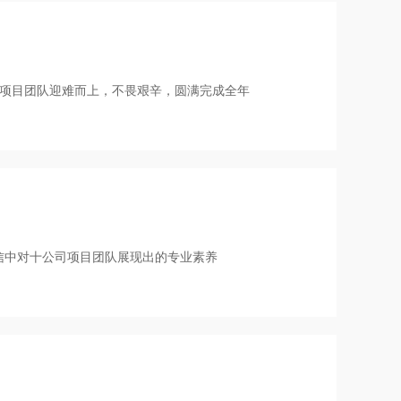
司项目团队迎难而上，不畏艰辛，圆满完成全年
。信中对十公司项目团队展现出的专业素养